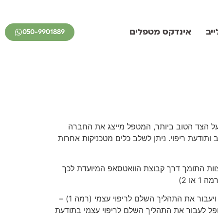
יב
אינדקס מטפלים
050-9901889
על הצד הטוב ביותר, המטפל מייצג את החברה
 ותודעת ריפוי. ניתן לשלב כלים מטכניקות אחרות
צוות התומך דרך קבוצת הוואטסאפ המיועדת לכך
ו 2)
מאחר וברוב המקרים, לפי נסיון החברה, הדבר שיועיל ללקוח במידה הגבוהה ביותר זה שהוא ילמד לרפא את עצמו ויעבור את התהליך השלם לריפוי עצמי (רמה 1) –
ופל לעבור את התהליך השלם לריפוי עצמי בתודעת