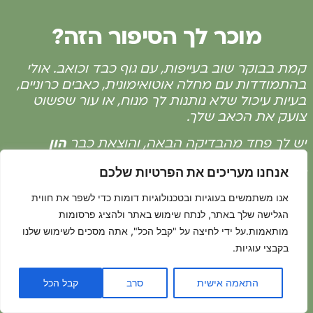
מוכר לך הסיפור הזה?
קמת בבוקר שוב בעייפות, עם גוף כבד וכואב. אולי
בהתמודדות עם מחלה אוטואימונית, כאבים כרוניים,
בעיות עיכול שלא נותנות לך מנוח, או עור שפשוט
צועק את הכאב שלך.
יש לך פחד מהבדיקה הבאה, והוצאת כבר
הון
תועפות
על כדורים, דיקורים, וטיפולים שרק שמו
אנחנו מעריכים את הפרטיות שלכם
'פלסטר' על הבעיה.
אנו משתמשים בעוגיות ובטכנולוגיות דומות כדי לשפר את חווית
במקביל, הנפש סוערת… חרדות, תחושת תקיעות,
הגלישה שלך באתר, לנתח שימוש באתר ולהציג פרסומות
רכבת הרים רגשית והרגשה שעד היום ניסית לרצות
את כולם אבל איבדת את עצמך בדרך….
מותאמות.על ידי לחיצה על "קבל הכל", אתה מסכים לשימוש שלנו
בקבצי עוגיות.
התאמה אישית
סרב
קבל הכל
למה כל מה שניסית עד היום