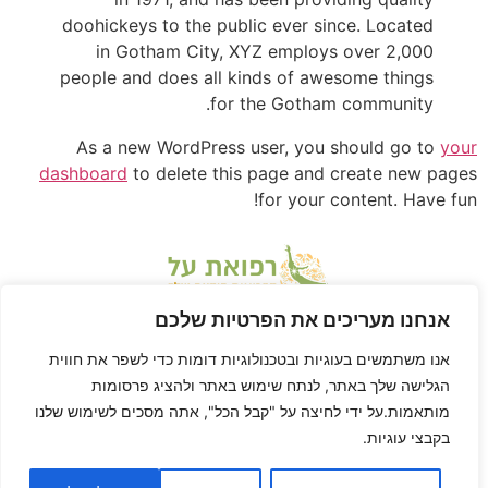
doohickeys to the public ever since. Located
in Gotham City, XYZ employs over 2,000
people and does all kinds of awesome things
for the Gotham community.
As a new WordPress user, you should go to
your
dashboard
to delete this page and create new pages
for your content. Have fun!
אנחנו מעריכים את הפרטיות שלכם
אנו משתמשים בעוגיות ובטכנולוגיות דומות כדי לשפר את חווית
הגלישה שלך באתר, לנתח שימוש באתר ולהציג פרסומות
מותאמות.על ידי לחיצה על "קבל הכל", אתה מסכים לשימוש שלנו
בקבצי עוגיות.
* דיסקליימר: דן הוא לא רופא ורפואת-על היא שיטה בתחום הרפואה המשלימה, ולא
מחליפה טיפול או יעוץ רפואי. דן לא ריפא אף אחד חוץ מאת עצמו, הגוף שלך הוא שלך,
האחריות על הריפוי של הגוף שלך היא שלך… וזה בדיוק מה שדן הולך להראות לך