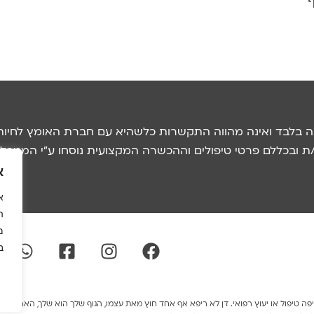
ף
נה בלבד ואינה מהווה התקשרות כלשהיא עם חברת האומץ לחיות
ובכללם פרטי טיפולים וההכשרה המקצועית נוסחו ע"י המטפל/ת
א
א
ה
מ
ב
 טיפול או יעוץ רפואי. דן לא ריפא אף אחד חוץ מאת עצמו, הגוף שלך הוא שלך, האחריות ע