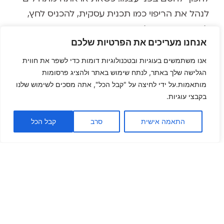
לנהל את הריפוי כמו תכנית עסקית, להכניס לחץ,
לדרוש תוצאות ולמדוד התקדמות בצורה כפייתית,
אנחנו מעריכים את הפרטיות שלכם
הגוף והנפש לעיתים קרובות פשוט נסוגים. ההבנה
שפנינית הגיעה אליה היתה פשוטה אך עמוקה:
אנו משתמשים בעוגיות ובטכנולוגיות דומות כדי לשפר את חווית
הגלישה שלך באתר, לנתח שימוש באתר ולהציג פרסומות
להפסיק להיות פרויקט תיקון.
מותאמות.על ידי לחיצה על "קבל הכל", אתה מסכים לשימוש שלנו
מה עושים כשנתקעים בתהליך?
בקבצי עוגיות.
תקיעות בתהליך ריפוי היא לא כישלון, היא מידע.
התאמה אישית
סרב
קבל הכל
לעיתים קרובות היא מצביעה על כך שיש שכבה
שעדיין לא נגעת בה, אמונה שמונעת מך לקבל
ריפוי, או פשוט על כך שהגוף זקוק לקצב שונה מזה
שהראש מכתיב. פנינית מדברת על האופן שבו
שימוש במשברים כנקודות מפנה, במקום לראות
בהם הוכחה לכישלון, הוא בדיוק מה שאיפשר לה