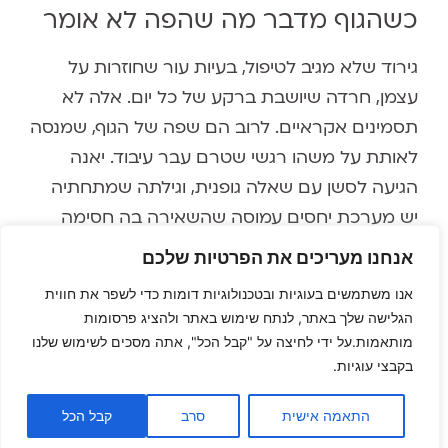
כשהגוף מדבר מה שהפה לא אומר
גירוד שלא מגיב לטיפול, בעיות עור שחוזרות על
עצמן, חרדה שיושבת ברקע של כל יום. אלה לא
תסמינים אקראיים. לרוב הם שפה של הגוף, שמנסה
לאותת על משהו רגשי שטרם עבר עיבוד. יאנה
הגיעה לסשן עם שאלה גופנית, וגילתה שמתחתיה
יש מערכת יחסים עמוסה שהשאירה בה חסימה
שנים ארוכות.
אנחנו מעריכים את הפרטיות שלכם
מה קורה בסשן עומק
אנו משתמשים בעוגיות ובטכנולוגיות דומות כדי לשפר את חווית
הגלישה שלך באתר, לנתח שימוש באתר ולהציג פרסומות
בסשן שתשמע בפרק הזה, דן עובד עם יאנה בזמן
מותאמות.על ידי לחיצה על "קבל הכל", אתה מסכים לשימוש שלנו
בקבצי עוגיות.
אמת, עוקב אחרי מה שעולה בגוף שלה, שואל
שאלות שמכוונות פנימה, ומלווה אותה לאותו מקום
התאמה אישית
סרב
קבל הכל
שממנו הגירוד והחרדה צמחו. זו לא עבודה על