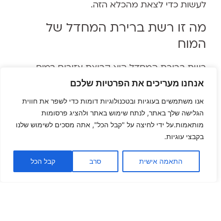
לעשות כדי לצאת מהכלא הזה.
מה זו רשת ברירת המחדל של
המוח
רשת ברירת המחדל היא קבוצת אזורים במוח
שמתחילים לפעול דווקא כשאתה לא עושה כלום.
אנחנו מעריכים את הפרטיות שלכם
זה ה"אוטומט" שלך. כשאתה בפגישה משעממת,
אנו משתמשים בעוגיות ובטכנולוגיות דומות כדי לשפר את חווית
כשאתה מחכה לאוטובוס, כשאתה שוכב לפני
הגלישה שלך באתר, לנתח שימוש באתר ולהציג פרסומות
מותאמות.על ידי לחיצה על "קבל הכל", אתה מסכים לשימוש שלנו
השינה, המוח לא נח, הוא מסתכל פנימה ומתחיל
בקבצי עוגיות.
לייצר נרטיבים. הבעיה היא שרוב הנרטיבים האלה
מבוססים על פרשנויות ישנות, על פצעים ישנים, על
התאמה אישית
סרב
קבל הכל
תפיסות שנבנו מזמן ולא בהכרח משקפות את
המציאות שלך היום.
למה המוח שלך מייצר מחשבות