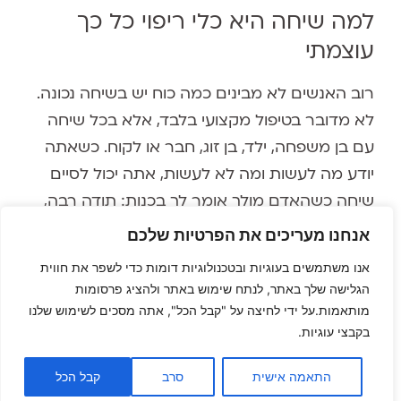
למה שיחה היא כלי ריפוי כל כך
עוצמתי
רוב האנשים לא מבינים כמה כוח יש בשיחה נכונה.
לא מדובר בטיפול מקצועי בלבד, אלא בכל שיחה
עם בן משפחה, ילד, בן זוג, חבר או לקוח. כשאתה
יודע מה לעשות ומה לא לעשות, אתה יכול לסיים
שיחה כשהאדם מולך אומר לך בכנות: תודה רבה,
עזרת לי מאוד. זה לא מקרה ולא מזל. זה מיומנות
אנחנו מעריכים את הפרטיות שלכם
שאפשר ללמוד.
אנו משתמשים בעוגיות ובטכנולוגיות דומות כדי לשפר את חווית
הגלישה שלך באתר, לנתח שימוש באתר ולהציג פרסומות
מי יכול להפיק מהפרק הזה
מותאמות.על ידי לחיצה על "קבל הכל", אתה מסכים לשימוש שלנו
בקבצי עוגיות.
הפרק הזה לא מיועד רק למטפלים, אם כי גם
מטפלים מנוסים ימצאו בו ערך רב. הוא מדבר אל
התאמה אישית
סרב
קבל הכל
כל מי שרוצה לעזור לאנשים שהוא אוהב, בין אם