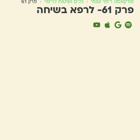
פודקאסט ריפוי עצמי
›
כלים ושיטות לריפוי
›
פרק 61
פרק 61- לרפא בשיחה