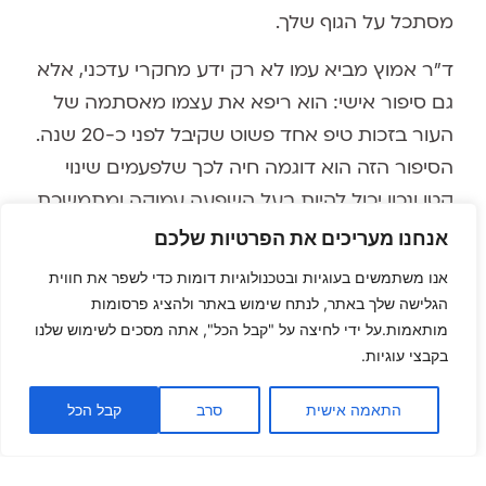
מסתכל על הגוף שלך.
ד"ר אמוץ מביא עמו לא רק ידע מחקרי עדכני, אלא
גם סיפור אישי: הוא ריפא את עצמו מאסתמה של
העור בזכות טיפ אחד פשוט שקיבל לפני כ-20 שנה.
הסיפור הזה הוא דוגמה חיה לכך שלפעמים שינוי
קטן ונכון יכול להיות בעל השפעה עמוקה ומתמשכת
על הבריאות.
אנחנו מעריכים את הפרטיות שלכם
אנו משתמשים בעוגיות ובטכנולוגיות דומות כדי לשפר את חווית
הפרק עוסק בפעולות פשוטות וקלות ליישום,
הגלישה שלך באתר, לנתח שימוש באתר ולהציג פרסומות
שיכולות לשפר את איכות החיים שלך, לעכב
מותאמות.על ידי לחיצה על "קבל הכל", אתה מסכים לשימוש שלנו
הזדקנות, ואולי אפילו להאריך את חייך בצורה
בקבצי עוגיות.
משמעותית.
התאמה אישית
סרב
קבל הכל
חיידקי המעיים: החלום הרע
שמתפוגג