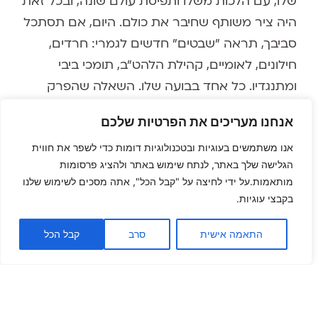
שלו, עם הלכות משלו ותפיסת עולם שונה, ובכל זאת
היה ציר משותף שחיבר את כולם. היום, אם תסתכל
סביבך, תראה "שבטים" חדשים לגמרי: חרדים,
חילונים, לאומיים, קהילת הלהט"ב, תומכי ביבי
ומתנגדיו. כל אחד בבועה שלו. השאלה שהפרק
מעלה היא לא מי צודק, אלא האם בכלל אפשרי
אנחנו מעריכים את הפרטיות שלכם
ציר משותף כזה היום, וכיצד הוא נראה.
אנו משתמשים בעוגיות ובטכנולוגיות דומות כדי לשפר את חווית
אמונה בריפוי בתוך המציאות
הגלישה שלך באתר, לנתח שימוש באתר ולהציג פרסומות
הנוכחית
מותאמות.על ידי לחיצה על "קבל הכל", אתה מסכים לשימוש שלנו
בקבצי עוגיות.
אלעד מביא לשיחה חוכמה עתיקה שמרגישה
התאמה אישית
סרב
קבל הכל
רלוונטית ביותר לרגע הזה. הריפוי הרוחני שהוא
מדבר עליו אינו בריחה מהמציאות, הוא כלי
להתמודד איתה מבפנים. כשאתה מחפש איך
לשמור על שפיות, על תקווה ועל חיבור פנימי בתוך