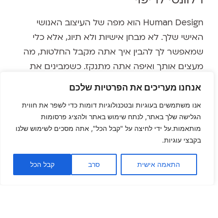
Human Design הוא מפה של העיצוב האנושי
האישי שלך. לא מבחן אישיות ולא תיוג, אלא כלי
שמאפשר לך להבין איך אתה מקבל החלטות, מה
מעצים אותך ואיפה אתה מתנקז. כשמבינים את
המבנה הפנימי שלך, הרבה מהמאבקים מפסיקים
אנחנו מעריכים את הפרטיות שלכם
להרגיש כישלון אישי ומתחילים להיות מידע שימושי.
אנו משתמשים בעוגיות ובטכנולוגיות דומות כדי לשפר את חווית
הלימה עם עצמך היא הבסיס
הגלישה שלך באתר, לנתח שימוש באתר ולהציג פרסומות
מותאמות.על ידי לחיצה על "קבל הכל", אתה מסכים לשימוש שלנו
לבריאות
בקבצי עוגיות.
"הלימה" היא מצב שבו מה שאתה עושה, איך אתה
התאמה אישית
סרב
קבל הכל
חי, מי שאתה בפנים ומה שאתה מביא החוצה, כולם
מדברים באותה שפה. כשיש פער בין העיצוב הפנימי
שלך לבין איך שאתה חי בפועל, הגוף מרגיש את זה.
הוא לא תמיד שולח את ההודעה בצורה ברורה,