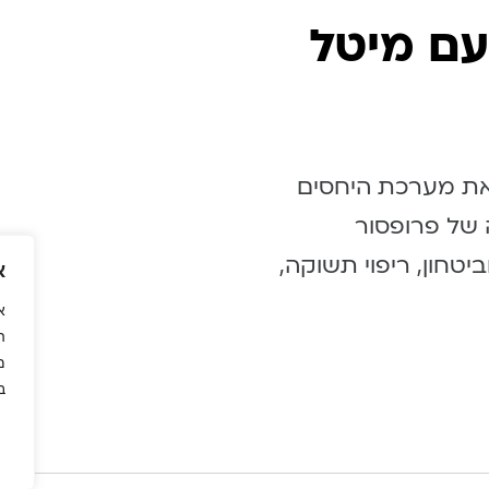
ות עם מיטל
 את מערכת היחסים
של פרופסור
טחון, ריפוי תשוקה,
א
א
ה
מ
ב