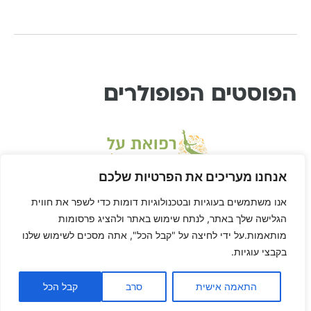
הפוסטים הפופולרים
אנחנו מעריכים את הפרטיות שלכם
אנו משתמשים בעוגיות ובטכנולוגיות דומות כדי לשפר את חווית
הגלישה שלך באתר, לנתח שימוש באתר ולהציג פרסומות
מותאמות.על ידי לחיצה על "קבל הכל", אתה מסכים לשימוש שלנו
בקבצי עוגיות.
* דיסקליימר: דן הוא לא רופא ורפואת-על היא שיטה בתחום הרפואה המשלימה, ולא
מחליפה טיפול או יעוץ רפואי. דן לא ריפא אף אחד חוץ מאת עצמו, הגוף שלך הוא שלך,
האחריות על הריפוי של הגוף שלך היא שלך… וזה בדיוק מה שדן הולך להראות לך
התאמה אישית
סרב
קבל הכל
באמצעות רפואת על: איך לרפא את עצמך.