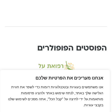
הפוסטים הפופולרים
אנחנו מעריכים את הפרטיות שלכם
אנו משתמשים בעוגיות ובטכנולוגיות דומות כדי לשפר את חווית
הגלישה שלך באתר, לנתח שימוש באתר ולהציג פרסומות
מותאמות.על ידי לחיצה על "קבל הכל", אתה מסכים לשימוש שלנו
בקבצי עוגיות.
* דיסקליימר: דן הוא לא רופא ורפואת-על היא שיטה בתחום הרפואה המשלימה, ולא
מחליפה טיפול או יעוץ רפואי. דן לא ריפא אף אחד חוץ מאת עצמו, הגוף שלך הוא שלך,