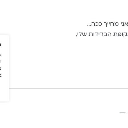
ני מחייך ככה…
ופת הבדידות שלי,
א
א
ה
מ
ב
ם