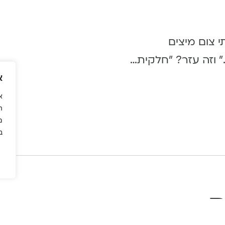
י צום מיצים
״ וזה עזר? ״חלקית…
א
א
ה
מ
ב
ם