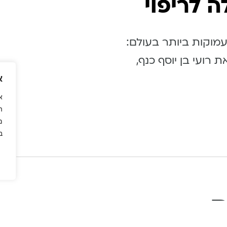
מוקות ביותר בעולם:
 רועי בן יוסף כנף,
א
א
ה
מ
ב
ם