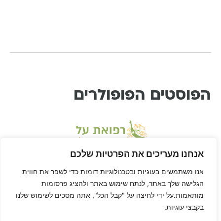
הפוסטים הפופולרים
אנחנו מעריכים את הפרטיות שלכם
אנו משתמשים בעוגיות ובטכנולוגיות דומות כדי לשפר את חווית
הגלישה שלך באתר, לנתח שימוש באתר ולהציג פרסומות
מותאמות.על ידי לחיצה על "קבל הכל", אתה מסכים לשימוש שלנו
בקבצי עוגיות.
* דיסקליימר: דן הוא לא רופא ורפואת-על היא שיטה בתחום הרפואה המשלימה, ולא
מחליפה טיפול או יעוץ רפואי. דן לא ריפא אף אחד חוץ מאת עצמו, הגוף שלך הוא שלך,