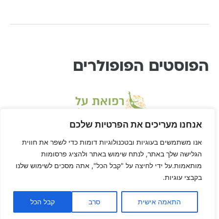
הפוסטים הפופולרים
אנחנו מעריכים את הפרטיות שלכם
אנו משתמשים בעוגיות ובטכנולוגיות דומות כדי לשפר את חווית
הגלישה שלך באתר, לנתח שימוש באתר ולהציג פרסומות
מותאמות.על ידי לחיצה על "קבל הכל", אתה מסכים לשימוש שלנו
בקבצי עוגיות.
* דיסקליימר: דן הוא לא רופא ורפואת-על היא שיטה בתחום הרפואה המשלימה, ולא
מחליפה טיפול או יעוץ רפואי. דן לא ריפא אף אחד חוץ מאת עצמו, הגוף שלך הוא שלך,
האחריות על הריפוי של הגוף שלך היא שלך… וזה בדיוק מה שדן הולך להראות לך
התאמה אישית
סרב
קבל הכל
באמצעות רפואת על: איך לרפא את עצמך.