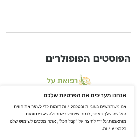
הפוסטים הפופולרים
אנחנו מעריכים את הפרטיות שלכם
אנו משתמשים בעוגיות ובטכנולוגיות דומות כדי לשפר את חווית
הגלישה שלך באתר, לנתח שימוש באתר ולהציג פרסומות
מותאמות.על ידי לחיצה על "קבל הכל", אתה מסכים לשימוש שלנו
בקבצי עוגיות.
* דיסקליימר: דן הוא לא רופא ורפואת-על היא שיטה בתחום הרפואה המשלימה, ולא
מחליפה טיפול או יעוץ רפואי. דן לא ריפא אף אחד חוץ מאת עצמו, הגוף שלך הוא שלך,