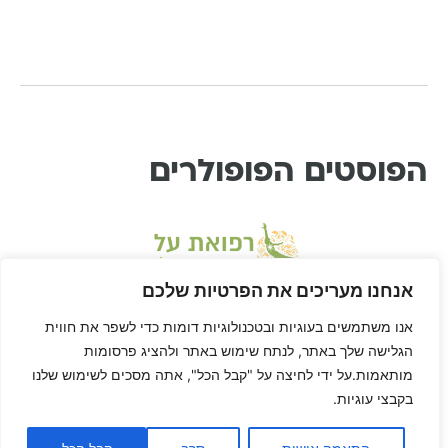
הפוסטים הפופולרים
אנחנו מעריכים את הפרטיות שלכם
אנו משתמשים בעוגיות ובטכנולוגיות דומות כדי לשפר את חווית
הגלישה שלך באתר, לנתח שימוש באתר ולהציג פרסומות
מותאמות.על ידי לחיצה על "קבל הכל", אתה מסכים לשימוש שלנו
בקבצי עוגיות.
* דיסקליימר: דן הוא לא רופא ורפואת-על היא שיטה בתחום הרפואה המשלימה, ולא
מחליפה טיפול או יעוץ רפואי. דן לא ריפא אף אחד חוץ מאת עצמו, הגוף שלך הוא שלך,
האחריות על הריפוי של הגוף שלך היא שלך… וזה בדיוק מה שדן הולך להראות לך