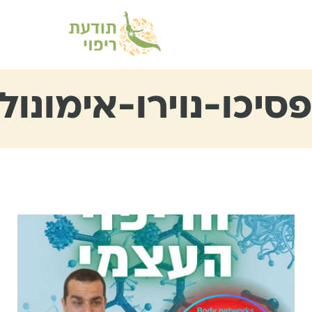
ו-נוירו-אימונולוגיה