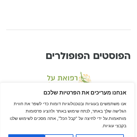
הפוסטים הפופולרים
אנחנו מעריכים את הפרטיות שלכם
אנו משתמשים בעוגיות ובטכנולוגיות דומות כדי לשפר את חווית
הגלישה שלך באתר, לנתח שימוש באתר ולהציג פרסומות
מותאמות.על ידי לחיצה על "קבל הכל", אתה מסכים לשימוש שלנו
בקבצי עוגיות.
* דיסקליימר: דן הוא לא רופא ורפואת-על היא שיטה בתחום הרפואה המשלימה, ולא
מחליפה טיפול או יעוץ רפואי. דן לא ריפא אף אחד חוץ מאת עצמו, הגוף שלך הוא שלך,