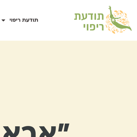
תודעת ריפוי
״אבא כ