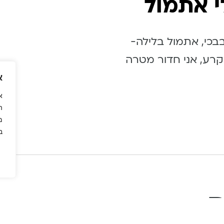
י אתמול
בכי, אתמול בלילה-
נקרע, אני חדור מטרה
א
א
ה
מ
ב
ם