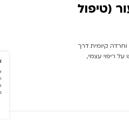
ת עור (טיפול
וחרדה קיומית דרך
ל ריפוי עצמי,
א
א
ה
מ
ב