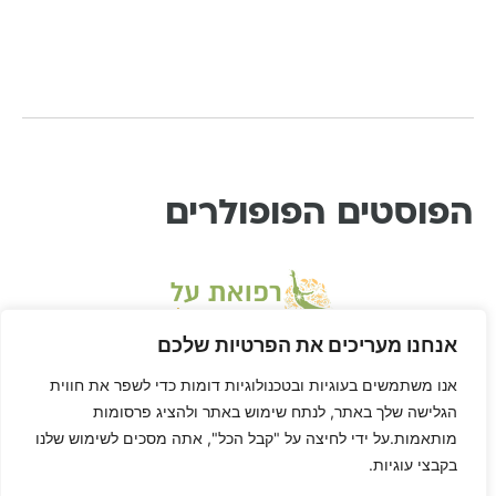
הפוסטים הפופולרים
אנחנו מעריכים את הפרטיות שלכם
אנו משתמשים בעוגיות ובטכנולוגיות דומות כדי לשפר את חווית
הגלישה שלך באתר, לנתח שימוש באתר ולהציג פרסומות
מותאמות.על ידי לחיצה על "קבל הכל", אתה מסכים לשימוש שלנו
בקבצי עוגיות.
* דיסקליימר: דן הוא לא רופא ורפואת-על היא שיטה בתחום הרפואה המשלימה, ולא
מחליפה טיפול או יעוץ רפואי. דן לא ריפא אף אחד חוץ מאת עצמו, הגוף שלך הוא שלך,