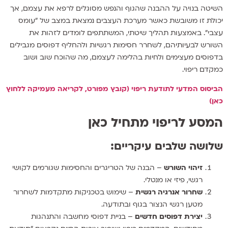
השיטה בנויה על ההבנה שהגוף והנפש מסוגלים לרפא את עצמם, אך
יכולת זו משובשת כאשר מערכת העצבים נמצאת במצב של "עומס
עצבי". באמצעות תהליך שיטתי, המשתתפים לומדים לזהות את
השורש לבעיותיהם, לשחרר חסימות רגשיות ולהחליף דפוסים מגבילים
בדפוסים מעצימים ולחיות בהלימה לעצמם, מה שהוכח שוב ושוב
כמקדם ריפוי.
הביסוס המדעי לתודעת ריפוי (קובץ מפורט, לקריאה מעמיקה ללחוץ
כאן)
המסע לריפוי מתחיל כאן
שלושה שלבים עיקריים:
זיהוי השורש
– הבנה של הטריגרים והחסימות שגורמים לקושי
רגשי, פיזי או מנטלי.
שחרור אנרגיה רגשית
– שימוש בטכניקות מתקדמות לשחרור
מטען רגשי הנצור בגוף ובתודעה.
יצירת דפוסים חדשים
– בניית דפוסי מחשבה והתנהגות