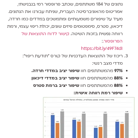
נתונים של 184 משתתפים, שכתב פרופסור רמי בנבנישתי,
אמריטוס מהאוניברסיטה העברית, שניתח עבורנו את הנתונים.
מעיד על שיפורים משמעותיים ומתמשכים במדדים כמו חרדה,
דיכאון, סטרס, סימפטומים פיזים שונים, יכולת ריפוי עצמי, ורמת
רווחה נפשית בזכות השיטה.
קישור לדוח התוצאות של
הפרופסור.
:
https://bit.ly/49F74dI
ריכוז של התוצאות העדכניות של קורס ״תודעת ריפוי״:
מדדי מצב רגשי:
97%
מהמשתתפים חוו
שיפור יציב במדדי חרדה.
88%
מהמשתתפים חוו
שיפור יציב במדדי דיכאון
88%
מהמשתתפים חוו
שיפור יציב ברמת סטרס
שיפור רמת רווחה אישית: