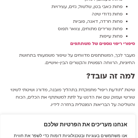
פחות כאבי בטן, שלשול, גזים, עצירויות
פחות נדודי שינה
פחות חרדה, דאגה, פוביות
פחות שרירים מתוחים, צוואר תפוס
פחות עייפות
סיפורי ריפוי נוספים של משתתפים
מעבר לכך, המשתתפים מדווחים על שיפור משמעותי בתחושת
החיוניות, הרווחה הנפשית והקשרים הבין-אישיים.
למה זה עובד?
שיטת "תודעת ריפוי" מתמקדת בתהליך מובנה, מדורג ושיטתי לשינוי
שורשי ועמוק שם את הדגש על לתת למשתתף את הכלים, הכוח
והשליטה על הבריאות המנטלית בחזרה לידיו.
לחצו כאן לפרטים נוספים והצטרפות לתהליך
אנחנו מעריכים את הפרטיות שלכם
ללחוץ כאן לפרטים על הכשרה מקצועית ללטפל בשיטת תודעת ריפוי.
אנו משתמשים בעוגיות ובטכנולוגיות דומות כדי לשפר את חווית