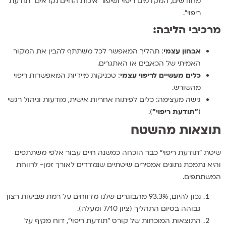
מחודשים, המקדמים ריפוי ושיפור איכות החיים נקראים ״תודעת
ריפוי״.
מרכיבי הליבה:
אבחון עצמי
: תהליך המאפשר לכל משתתף להבין את המקור
האמיתי של הכאבים או האתגרים.
כלים מעשיים לריפוי עצמי
: טכניקות מיידיות המאפשרות ריפוי
מהשורש.
גישה מעצימה
: כלים לפיתוח אחריות אישית, מודעות וניהול רגשי
(
״תודעת ריפוי״
).
תוצאות מהשטח
שיטת "תודעת ריפוי" כבר הוכחה כמשנה חיים עבור אלפי משתתפים
והיא נתמכת נתונים אמפירים שיטתיים שנמדדים לאורך זמן- לרווחת
המשתתפים.
נכון להיום, 93.3% מהבוגרים שלנו מדווחים על רמת שביעות רצון
גבוהה בסיום התהליך (ציון 7/10 ומעלה).
התוצאות המוכחות של קורס ״תודעת ריפוי״, דוח מקיף על