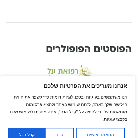
הפוסטים הפופולרים
אנחנו מעריכים את הפרטיות שלכם
אנו משתמשים בעוגיות ובטכנולוגיות דומות כדי לשפר את חווית
הגלישה שלך באתר, לנתח שימוש באתר ולהציג פרסומות
מותאמות.על ידי לחיצה על "קבל הכל", אתה מסכים לשימוש שלנו
בקבצי עוגיות.
* דיסקליימר: דן הוא לא רופא ורפואת-על היא שיטה בתחום הרפואה המשלימה, ולא
מחליפה טיפול או יעוץ רפואי. דן לא ריפא אף אחד חוץ מאת עצמו, הגוף שלך הוא שלך,
האחריות על הריפוי של הגוף שלך היא שלך… וזה בדיוק מה שדן הולך להראות לך
התאמה אישית
סרב
קבל הכל
באמצעות רפואת על: איך לרפא את עצמך.